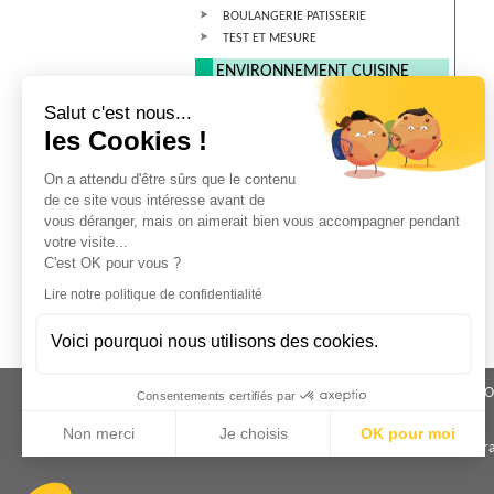
BOULANGERIE PATISSERIE
TEST ET MESURE
ENVIRONNEMENT CUISINE
MOBILIER
Salut c'est nous...
CHARIOT
les Cookies !
STOCKAGE CUISINE
TRANSPORT ISOTHERME
On a attendu d'être sûrs que le contenu
de ce site vous intéresse avant de
MATERIEL ELECTRIQUE
vous déranger, mais on aimerait bien vous accompagner pendant
MATERIEL ELECTRIQUE/GAZ
votre visite...
C'est OK pour vous ?
HYGIENE ET VESTIMENTAIRE
Lire notre politique de confidentialité
HYGIENE
VETEMENT ET ACCESSOIRE
CHAUSSURES
Voici pourquoi nous utilisons des cookies.
GROUPE COM
Consentements certifiés par
Non merci
Je choisis
OK pour moi
Accueil
|
Contact
|
Livr
Axeptio consent
Plateforme de Gestion du Consentement : Personnalisez vo