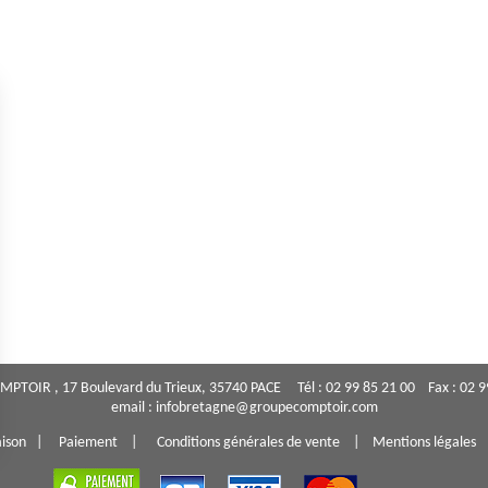
PTOIR , 17 Boulevard du Trieux, 35740 PACE Tél : 02 99 85 21 00 Fax : 02 
email : infobretagne@groupecomptoir.com
aison
|
Paiement
|
Conditions générales de vente
|
Mentions légales
s Options