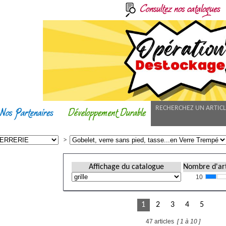
RECHERCHEZ UN ARTIC
Affichage du catalogue
Nombre d'art
10
1
2
3
4
5
47 articles
[ 1 à 10 ]