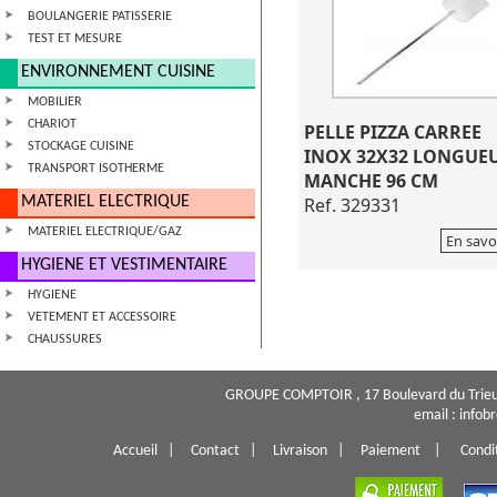
BOULANGERIE PATISSERIE
TEST ET MESURE
ENVIRONNEMENT CUISINE
MOBILIER
CHARIOT
PELLE PIZZA CARREE
STOCKAGE CUISINE
INOX 32X32 LONGUE
TRANSPORT ISOTHERME
MANCHE 96 CM
MATERIEL ELECTRIQUE
Ref. 329331
MATERIEL ELECTRIQUE/GAZ
En savo
HYGIENE ET VESTIMENTAIRE
HYGIENE
VETEMENT ET ACCESSOIRE
CHAUSSURES
GROUPE COMPTOIR , 17 Boulevard du Trieu
email : info
Accueil
|
Contact
|
Livraison
|
Paiement
|
Condi