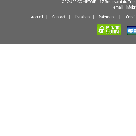
GROUPE COMPTOIR , 17 Boulevard du Trieu
email : info
Accueil
|
Contact
|
Livraison
|
Paiement
|
Condi