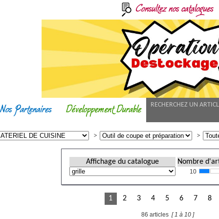
RECHERCHEZ UN ARTIC
Affichage du catalogue
Nombre d'art
10
1
2
3
4
5
6
7
8
86 articles
[ 1 à 10 ]