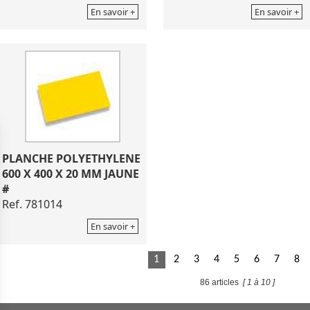
En savoir +
En savoir +
PLANCHE POLYETHYLENE
600 X 400 X 20 MM JAUNE
#
Ref. 781014
En savoir +
1
2
3
4
5
6
7
8
86 articles
[ 1 à 10 ]