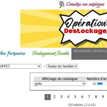
RECHERCHEZ UN ARTIC
Affichage du catalogue
Nombre d'art
10
1
2
3
4
5
6
7
8
9
192 articles
[ 1 à 10 ]