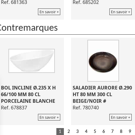
Ref. 681363
Ref. 685202
En savoir +
En savoir +
Contremarques
BOL INCLINE Ø.235 X H
SALADIER AURORE Ø.290
66/100 MM 80 CL
HT 80 MM 300 CL
PORCELAINE BLANCHE
BEIGE/NOIR #
Ref. 678837
Ref. 780740
En savoir +
En savoir +
1
2
3
4
5
6
7
8
9