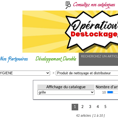
RECHERCHEZ UN ARTIC
Affichage du catalogue
Nombre d'art
10
1
2
3
4
5
42 articles
[ 1 à 10 ]