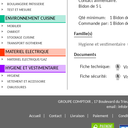
Contact alimentaire.
BOULANGERIE PATISSERIE
Bidon de 5 L
TEST ET MESURE
Qté minimum:
1 Bidon d
ENVIRONNEMENT CUISINE
Commande par:
1 Bidon d
MOBILIER
CHARIOT
Famille(s)
STOCKAGE CUISINE
TRANSPORT ISOTHERME
Hygiene et vestimentaire
MATERIEL ELECTRIQUE
Documents
MATERIEL ELECTRIQUE/GAZ
Fiche technique:
Vis
HYGIENE ET VESTIMENTAIRE
HYGIENE
Fiche sécurité:
Vis
VETEMENT ET ACCESSOIRE
CHAUSSURES
GROUPE COMPTOIR , 17 Boulevard du Trieu
email : info
Accueil
|
Contact
|
Livraison
|
Paiement
|
Condi