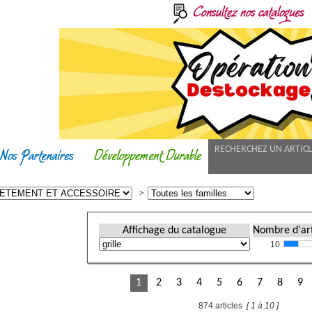
RECHERCHEZ UN ARTIC
Affichage du catalogue
Nombre d'art
10
1
2
3
4
5
6
7
8
9
874 articles
[ 1 à 10 ]