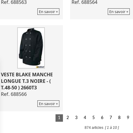
Ref. 688563
Ref. 688564
En savoir +
En savoir +
VESTE BLAKE MANCHE
LONGUE T.3 NOIRE - (
T.48-50 ) 2660T3
Ref. 688566
En savoir +
1
2
3
4
5
6
7
8
9
874 articles
[ 1 à 10 ]