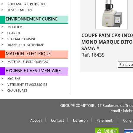
BOULANGERIE PATISSERIE
TEST ET MESURE
ENVIRONNEMENT CUISINE
MOBILIER
CHARIOT
COUPE PAIN CPX INO
STOCKAGE CUISINE
MONO MARQUE DITO
TRANSPORT ISOTHERME
SAMA #
MATERIEL ELECTRIQUE
Ref. 16435
MATERIEL ELECTRIQUE/GAZ
En savo
HYGIENE ET VESTIMENTAIRE
HYGIENE
VETEMENT ET ACCESSOIRE
CHAUSSURES
GROUPE COMPTOIR , 17 Boulevard du Trieu
email : info
Accueil
|
Contact
|
Livraison
|
Paiement
|
Condi