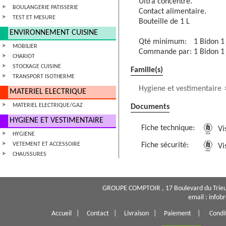
Ultra concentré.
BOULANGERIE PATISSERIE
Contact alimentaire.
TEST ET MESURE
Bouteille de 1 L
ENVIRONNEMENT CUISINE
Qté minimum:
1 Bidon 1
MOBILIER
Commande par:
1 Bidon 1
CHARIOT
STOCKAGE CUISINE
Famille(s)
TRANSPORT ISOTHERME
Hygiene et vestimentaire
MATERIEL ELECTRIQUE
MATERIEL ELECTRIQUE/GAZ
Documents
HYGIENE ET VESTIMENTAIRE
Fiche technique:
Vis
HYGIENE
VETEMENT ET ACCESSOIRE
Fiche sécurité:
Vis
CHAUSSURES
GROUPE COMPTOIR , 17 Boulevard du Trieu
email : info
Accueil
|
Contact
|
Livraison
|
Paiement
|
Condi