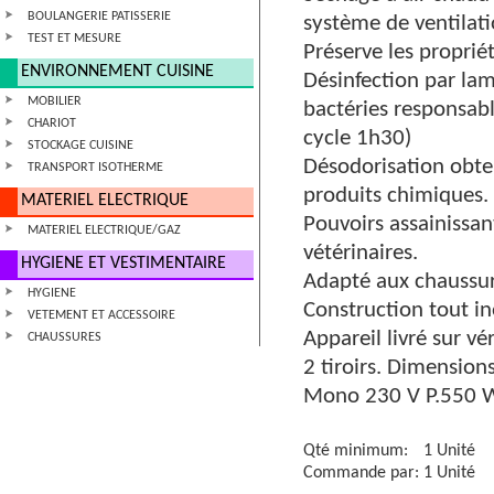
BOULANGERIE PATISSERIE
système de ventilati
TEST ET MESURE
Préserve les proprié
ENVIRONNEMENT CUISINE
Désinfection par la
MOBILIER
bactéries responsabl
CHARIOT
cycle 1h30)
STOCKAGE CUISINE
Désodorisation obten
TRANSPORT ISOTHERME
produits chimiques.
MATERIEL ELECTRIQUE
Pouvoirs assainissan
MATERIEL ELECTRIQUE/GAZ
vétérinaires.
HYGIENE ET VESTIMENTAIRE
Adapté aux chaussur
HYGIENE
Construction tout ino
VETEMENT ET ACCESSOIRE
Appareil livré sur vé
CHAUSSURES
2 tiroirs. Dimensio
Mono 230 V P.550 
Qté minimum:
1 Unité
Commande par:
1 Unité