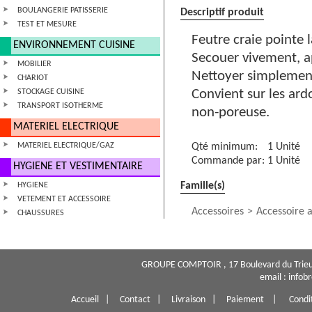
BOULANGERIE PATISSERIE
Descriptif produit
TEST ET MESURE
Feutre craie pointe 
ENVIRONNEMENT CUISINE
Secouer vivement, ap
MOBILIER
Nettoyer simplement
CHARIOT
Convient sur les ardo
STOCKAGE CUISINE
TRANSPORT ISOTHERME
non-poreuse.
MATERIEL ELECTRIQUE
MATERIEL ELECTRIQUE/GAZ
Qté minimum:
1 Unité
Commande par:
1 Unité
HYGIENE ET VESTIMENTAIRE
Famille(s)
HYGIENE
VETEMENT ET ACCESSOIRE
Accessoires
Accessoire a
CHAUSSURES
GROUPE COMPTOIR , 17 Boulevard du Trieu
email : info
Accueil
|
Contact
|
Livraison
|
Paiement
|
Condi